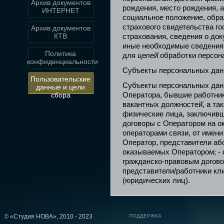
Архив документов
рождения, место рождения, 
ИНТЕРНЕТ
социальное положение, обра
страхового свидетельства го
Архив документов
КТВ
страхования, сведения о до
иные необходимые сведения
Политика
для целей̆ обработки персо
конфиденциальности
Субъекты персональных дан
Пользовательские
Субъекты персональных данн
данные и цели
Оператора, бывшие работни
сбора
вакантных должностей̆, а та
физические лица, заключив
договоры с Оператором на ок
операторами связи, от имен
Оператор, представители або
оказываемых Оператором; - 
гражданско-правовым догово
представители/работники кли
(юридических лиц).
© «Студия НОВА», 2010 - 2023
ПОДДЕРЖКА