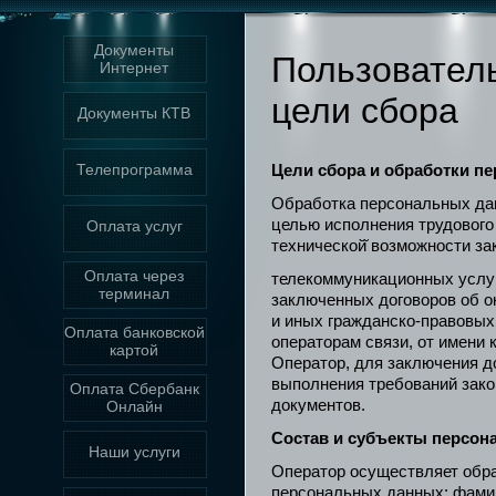
Документы
Пользовател
Интернет
цели сбора
Документы КТВ
Телепрограмма
Цели сбора и обработки п
Обработка персональных да
целью исполнения трудового
Оплата услуг
технической̆ возможности за
Оплата через
телекоммуникационных услуг
терминал
заключенных договоров об о
и иных гражданско-правовых
Оплата банковской
операторам связи, от имени
картой
Оператор, для заключения до
выполнения требований зако
Оплата Сбербанк
документов.
Онлайн
Состав и субъекты персон
Наши услуги
Оператор осуществляет обр
персональных данных: фамили