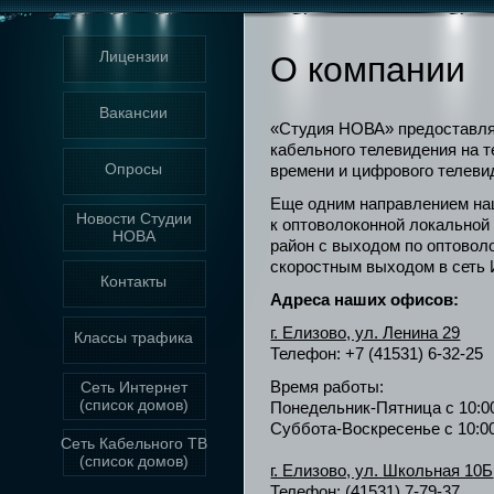
Лицензии
О компании
Вакансии
«Студия НОВА» предоставляе
кабельного телевидения на т
Опросы
времени и цифрового телеви
Еще одним направлением на
Новости Студии
к оптоволоконной локальной
НОВА
район с выходом по оптовол
скоростным выходом в сеть 
Контакты
Адреса наших офисов:
г. Елизово, ул. Ленина 29
Классы трафика
Телефон: +7 (41531) 6-32-25
Время работы:
Сеть Интернет
(список домов)
Понедельник-Пятница с 10:00
Суббота-Воскресенье с 10:00
Сеть Кабельного ТВ
(список домов)
г. Елизово, ул. Школьная 10Б
Телефон: (41531) 7-79-37