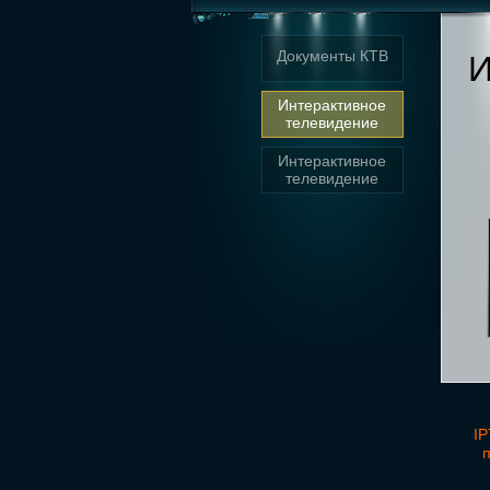
Документы КТВ
И
Интерактивное
телевидение
Интерактивное
телевидение
IP
п